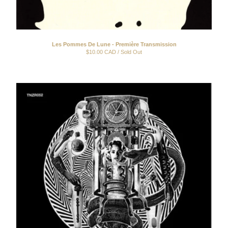
Les Pommes De Lune - Première Transmission
$
10.00
CAD
/ Sold Out