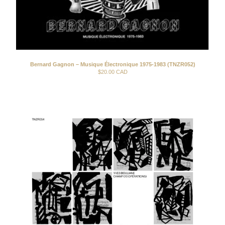
Bernard Gagnon – Musique Électronique 1975-1983 (TNZR052)
$
20.00
CAD