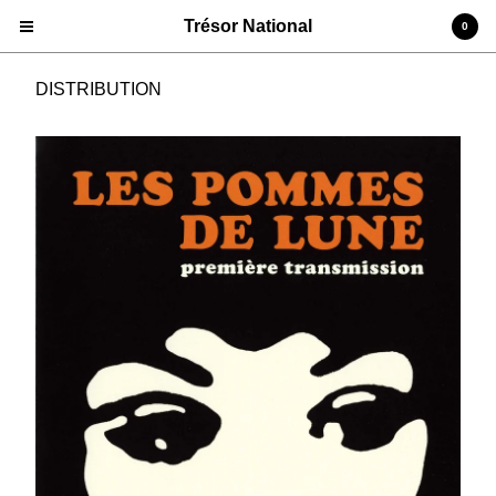
Trésor National
0
DISTRIBUTION
Cart
0
$
0.00
CAD
Products
DISTRIBUTION
Contact
Facebook
Back to Site
Powered by Big Cartel